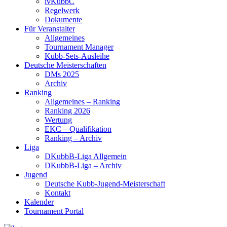
ivKubbC
Regelwerk
Dokumente
Für Veranstalter
Allgemeines
Tournament Manager
Kubb-Sets-Ausleihe
Deutsche Meisterschaften
DMs 2025
Archiv
Ranking
Allgemeines – Ranking
Ranking 2026
Wertung
EKC – Qualifikation
Ranking – Archiv
Liga
DKubbB-Liga Allgemein
DKubbB-Liga – Archiv
Jugend
Deutsche Kubb-Jugend-Meisterschaft
Kontakt
Kalender
Tournament Portal