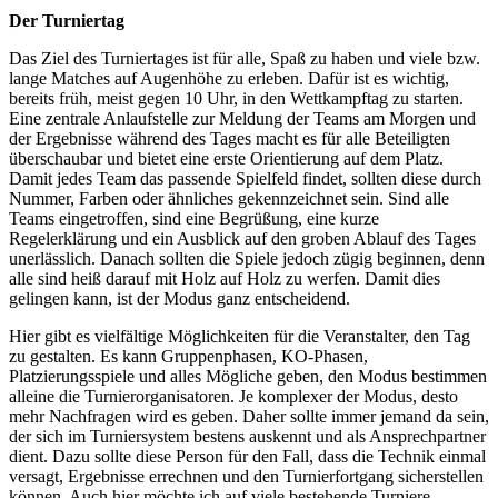
Der Turniertag
Das Ziel des Turniertages ist für alle, Spaß zu haben und viele bzw.
lange Matches auf Augenhöhe zu erleben. Dafür ist es wichtig,
bereits früh, meist gegen 10 Uhr, in den Wettkampftag zu starten.
Eine zentrale Anlaufstelle zur Meldung der Teams am Morgen und
der Ergebnisse während des Tages macht es für alle Beteiligten
überschaubar und bietet eine erste Orientierung auf dem Platz.
Damit jedes Team das passende Spielfeld findet, sollten diese durch
Nummer, Farben oder ähnliches gekennzeichnet sein. Sind alle
Teams eingetroffen, sind eine Begrüßung, eine kurze
Regelerklärung und ein Ausblick auf den groben Ablauf des Tages
unerlässlich. Danach sollten die Spiele jedoch zügig beginnen, denn
alle sind heiß darauf mit Holz auf Holz zu werfen. Damit dies
gelingen kann, ist der Modus ganz entscheidend.
Hier gibt es vielfältige Möglichkeiten für die Veranstalter, den Tag
zu gestalten. Es kann Gruppenphasen, KO-Phasen,
Platzierungsspiele und alles Mögliche geben, den Modus bestimmen
alleine die Turnierorganisatoren. Je komplexer der Modus, desto
mehr Nachfragen wird es geben. Daher sollte immer jemand da sein,
der sich im Turniersystem bestens auskennt und als Ansprechpartner
dient. Dazu sollte diese Person für den Fall, dass die Technik einmal
versagt, Ergebnisse errechnen und den Turnierfortgang sicherstellen
können. Auch hier möchte ich auf viele bestehende Turniere