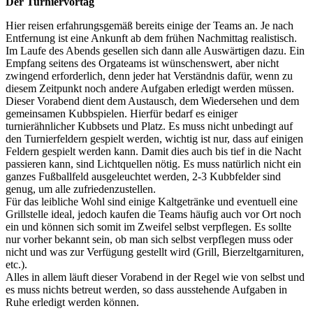
Der Turniervortag
Hier reisen erfahrungsgemäß bereits einige der Teams an. Je nach
Entfernung ist eine Ankunft ab dem frühen Nachmittag realistisch.
Im Laufe des Abends gesellen sich dann alle Auswärtigen dazu. Ein
Empfang seitens des Orgateams ist wünschenswert, aber nicht
zwingend erforderlich, denn jeder hat Verständnis dafür, wenn zu
diesem Zeitpunkt noch andere Aufgaben erledigt werden müssen.
Dieser Vorabend dient dem Austausch, dem Wiedersehen und dem
gemeinsamen Kubbspielen. Hierfür bedarf es einiger
turnierähnlicher Kubbsets und Platz. Es muss nicht unbedingt auf
den Turnierfeldern gespielt werden, wichtig ist nur, dass auf einigen
Feldern gespielt werden kann. Damit dies auch bis tief in die Nacht
passieren kann, sind Lichtquellen nötig. Es muss natürlich nicht ein
ganzes Fußballfeld ausgeleuchtet werden, 2-3 Kubbfelder sind
genug, um alle zufriedenzustellen.
Für das leibliche Wohl sind einige Kaltgetränke und eventuell eine
Grillstelle ideal, jedoch kaufen die Teams häufig auch vor Ort noch
ein und können sich somit im Zweifel selbst verpflegen. Es sollte
nur vorher bekannt sein, ob man sich selbst verpflegen muss oder
nicht und was zur Verfügung gestellt wird (Grill, Bierzeltgarnituren,
etc.).
Alles in allem läuft dieser Vorabend in der Regel wie von selbst und
es muss nichts betreut werden, so dass ausstehende Aufgaben in
Ruhe erledigt werden können.