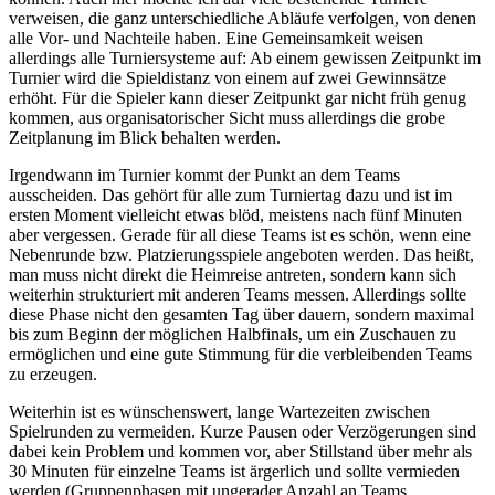
verweisen, die ganz unterschiedliche Abläufe verfolgen, von denen
alle Vor- und Nachteile haben. Eine Gemeinsamkeit weisen
allerdings alle Turniersysteme auf: Ab einem gewissen Zeitpunkt im
Turnier wird die Spieldistanz von einem auf zwei Gewinnsätze
erhöht. Für die Spieler kann dieser Zeitpunkt gar nicht früh genug
kommen, aus organisatorischer Sicht muss allerdings die grobe
Zeitplanung im Blick behalten werden.
Irgendwann im Turnier kommt der Punkt an dem Teams
ausscheiden. Das gehört für alle zum Turniertag dazu und ist im
ersten Moment vielleicht etwas blöd, meistens nach fünf Minuten
aber vergessen. Gerade für all diese Teams ist es schön, wenn eine
Nebenrunde bzw. Platzierungsspiele angeboten werden. Das heißt,
man muss nicht direkt die Heimreise antreten, sondern kann sich
weiterhin strukturiert mit anderen Teams messen. Allerdings sollte
diese Phase nicht den gesamten Tag über dauern, sondern maximal
bis zum Beginn der möglichen Halbfinals, um ein Zuschauen zu
ermöglichen und eine gute Stimmung für die verbleibenden Teams
zu erzeugen.
Weiterhin ist es wünschenswert, lange Wartezeiten zwischen
Spielrunden zu vermeiden. Kurze Pausen oder Verzögerungen sind
dabei kein Problem und kommen vor, aber Stillstand über mehr als
30 Minuten für einzelne Teams ist ärgerlich und sollte vermieden
werden (Gruppenphasen mit ungerader Anzahl an Teams