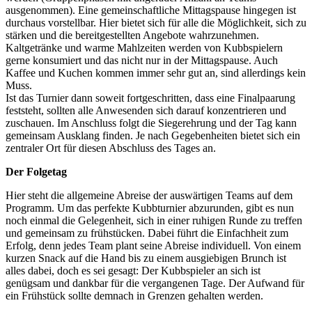
ausgenommen). Eine gemeinschaftliche Mittagspause hingegen ist
durchaus vorstellbar. Hier bietet sich für alle die Möglichkeit, sich zu
stärken und die bereitgestellten Angebote wahrzunehmen.
Kaltgetränke und warme Mahlzeiten werden von Kubbspielern
gerne konsumiert und das nicht nur in der Mittagspause. Auch
Kaffee und Kuchen kommen immer sehr gut an, sind allerdings kein
Muss.
Ist das Turnier dann soweit fortgeschritten, dass eine Finalpaarung
feststeht, sollten alle Anwesenden sich darauf konzentrieren und
zuschauen. Im Anschluss folgt die Siegerehrung und der Tag kann
gemeinsam Ausklang finden. Je nach Gegebenheiten bietet sich ein
zentraler Ort für diesen Abschluss des Tages an.
Der Folgetag
Hier steht die allgemeine Abreise der auswärtigen Teams auf dem
Programm. Um das perfekte Kubbturnier abzurunden, gibt es nun
noch einmal die Gelegenheit, sich in einer ruhigen Runde zu treffen
und gemeinsam zu frühstücken. Dabei führt die Einfachheit zum
Erfolg, denn jedes Team plant seine Abreise individuell. Von einem
kurzen Snack auf die Hand bis zu einem ausgiebigen Brunch ist
alles dabei, doch es sei gesagt: Der Kubbspieler an sich ist
genügsam und dankbar für die vergangenen Tage. Der Aufwand für
ein Frühstück sollte demnach in Grenzen gehalten werden.