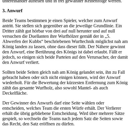
untereinander aufteilen und in frei gewählter Reihenfolge werfen.
3. Anwurf
Beide Teams bestimmen je einen Spieler, welcher zum Anwurf
antritt. Sie stellen sich gegenüber an die jeweilige Grundlinie. Ein
Dritter zählt gut hörbar von drei auf null herunter und auf null
versuchen die Duellanten ihre Wurfhölzer gemäß der in „5.
Abwerfen der Kubbs“ beschriebenen Wurftechnik möglichst nah am
König landen zu lassen, ohne dass dieser fällt. Der Nähere gewinnt
den Anwurf, eine Berührung des Königs ist dabei erlaubt. Fällt er
jedoch, so einigen sich beide Parteien auf den Verursacher, der damit
den Anwurf verliert.
Sollten beide Seiten gleich nah am König gelandet sein, ihn zu Fall
gebracht haben oder sich nicht einigen können, wird der Anwurf
wiederholt. Für die Bewertung der kürzesten Entfernung zum König
zählt das gesamte Wurfholz, also sowohl Mantel- als auch
Deckelfläche.
Der Gewinner des Anwurfs darf eine Seite wählen oder
entscheiden, welches Team die ersten Würfe erhält. Der Verlierer
erhält die übrig gebliebene Entscheidung. Wird über mehrere Sätze
gespielt, so wechseln die Teams nach jedem Satz die Seiten sowie
das Recht, den Satz eröffnen zu dürfen.