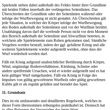
Spielende stehen dabei außerhalb des Feldes hinter ihrer Grundlinie
mit beiden Füßen innerhalb der verlängerten Seitenlinien. Das
Überschreiten der Grundlinie oder der Seitenlinien während oder
infolge der Wurfbewegung ist nicht gestattet. Als Überschreiten gilt
jede Situation, in welcher der Körper infolge der Wurfbewegung
den Boden außerhalb der Seitenlinien und vor der Wurflinie berührt.
Unabhängig davon darf die werfende Person nicht vor dem Moment
den Bereich außerhalb der Seitenlinie und Abwurflinie betreten, in
welchem alle Spielelemente zum Ruhen gekommen sind. Sämtliche
Vergehen werden bestraft, indem der ggf. gefallene König und alle
weiteren Spielelemente wieder aufgestellt werden, ohne dass der
Wurf wiederholt werden darf.
Fällt ein König aufgrund unabsichtlicher Berührung durch Körper,
Wind, ungünstige Bodenverhältnisse, Kleidung, Schnüre oder
andere spielfremde Ursachen, wird er wieder aufgestellt und es hat
kein gültiger Wurf stattgefunden. Fällt ein König in Folge des
Impulses von gültig geworfenem Wurfholz oder gültig geworfenen
Kubbs gilt er als regulär gefallen und beendet das Spiel.
11. Grundsatz
Dies ist ein umfassendes und detailliertes Regelwerk, welches in
dieser Form übernommen reibungslos praktikabel ist. Dennoch hat
in allen Belangen der Veranstalter das letzte Wort.