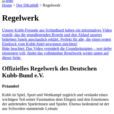
Home
>
Der DKubbB
>
Regelwerk
Regelwerk
Unsere Kubb-Freunde aus Schindhard haben ein informatives Video
erstellt, das die grundlegenden Regeln und den Ablauf unseres
beliebten Spiels anschaulich erklärt. Perfekt für alle, die einen ersten
Eindruck vom Kubb-Spiel gewinnen möchten!
Bitte beachtet: Das Video vermittelt die Grundprinzipien – wer tiefer
einsteigen will, findet das vollständige Regelwerk weiter unten auf
dieser Seite.
Offizielles Regelwerk des Deutschen
Kubb-Bund e.V.
Präambel
Kubb ist Spiel, Sport und Wettkampf zugleich und verdankt einen
wichtigen Teil seiner Faszination dem Ehrgeiz und den Emotionen
der antretenden Spielerinnen und Spieler. Ebenso bedeutend ist der
aus Schweden stammende Leitsatz