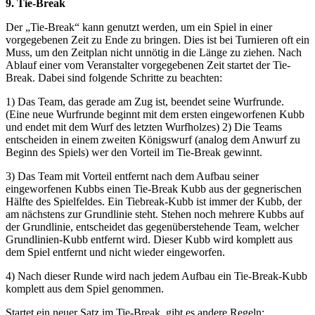
9. Tie-Break
Der „Tie-Break“ kann genutzt werden, um ein Spiel in einer
vorgegebenen Zeit zu Ende zu bringen. Dies ist bei Turnieren oft ein
Muss, um den Zeitplan nicht unnötig in die Länge zu ziehen. Nach
Ablauf einer vom Veranstalter vorgegebenen Zeit startet der Tie-
Break. Dabei sind folgende Schritte zu beachten:
1) Das Team, das gerade am Zug ist, beendet seine Wurfrunde.
(Eine neue Wurfrunde beginnt mit dem ersten eingeworfenen Kubb
und endet mit dem Wurf des letzten Wurfholzes) 2) Die Teams
entscheiden in einem zweiten Königswurf (analog dem Anwurf zu
Beginn des Spiels) wer den Vorteil im Tie-Break gewinnt.
3) Das Team mit Vorteil entfernt nach dem Aufbau seiner
eingeworfenen Kubbs einen Tie-Break Kubb aus der gegnerischen
Hälfte des Spielfeldes. Ein Tiebreak-Kubb ist immer der Kubb, der
am nächstens zur Grundlinie steht. Stehen noch mehrere Kubbs auf
der Grundlinie, entscheidet das gegenüberstehende Team, welcher
Grundlinien-Kubb entfernt wird. Dieser Kubb wird komplett aus
dem Spiel entfernt und nicht wieder eingeworfen.
4) Nach dieser Runde wird nach jedem Aufbau ein Tie-Break-Kubb
komplett aus dem Spiel genommen.
Startet ein neuer Satz im Tie-Break, gibt es andere Regeln: