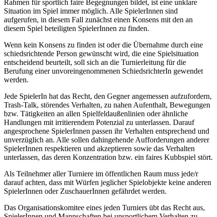
Rahmen für sportlich faire Begegnungen bildet, ist eine unklare
Situation im Spiel immer möglich. Alle SpielerInnen sind
aufgerufen, in diesem Fall zunächst einen Konsens mit den an
diesem Spiel beteiligten SpielerInnen zu finden.
Wenn kein Konsens zu finden ist oder die Übernahme durch eine
schiedsrichtende Person gewünscht wird, die eine Spielsituation
entscheidend beurteilt, soll sich an die Turnierleitung für die
Berufung einer unvoreingenommenen SchiedsrichterIn gewendet
werden.
Jede SpielerIn hat das Recht, den Gegner angemessen aufzufordern,
Trash-Talk, störendes Verhalten, zu nahen Aufenthalt, Bewegungen
bzw. Tätigkeiten an allen Spielfeldaußenlinien oder ähnliche
Handlungen mit irritierendem Potenzial zu unterlassen. Darauf
angesprochene SpielerInnen passen ihr Verhalten entsprechend und
unverzüglich an. Alle sollen dahingehende Aufforderungen anderer
SpielerInnen respektieren und akzeptieren sowie das Verhalten
unterlassen, das deren Konzentration bzw. ein faires Kubbspiel stört.
Als Teilnehmer aller Turniere im öffentlichen Raum muss jede/r
darauf achten, dass mit Würfen jeglicher Spielobjekte keine anderen
SpielerInnen oder ZuschauerInnen gefährdet werden.
Das Organisationskomitee eines jeden Turniers übt das Recht aus,
SpielerInnen und Mannschaften bei unsportlichem Verhalten zu