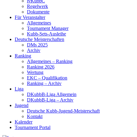
ivKubbC
Regelwerk
Dokumente
Für Veranstalter
Allgemeines
Tournament Manager
Kubb-Sets-Ausleihe
Deutsche Meisterschaften
DMs 2025
Archiv
Ranking
Allgemeines – Ranking
Ranking 2026
Wertung
EKC – Qualifikation
Ranking – Archiv
Liga
DKubbB-Liga Allgemein
DKubbB-Liga – Archiv
Jugend
Deutsche Kubb-Jugend-Meisterschaft
Kontakt
Kalender
Tournament Portal