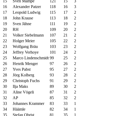
15
Sven Mampe
121
15
3
16
Alexander Patzer
118
16
3
17
Leopold Ludwig
115
17
2
18
John Krause
113
18
2
19
Sven Jähne
111
19
2
20
RH
109
20
2
21
Volker Siebelmann
107
21
2
22
Holger Meier
105
22
2
23
Wolfgang Bräu
103
23
2
24
Jeffrey Verhoye
101
24
2
25
Marco Lindenschmidt
99
25
2
26
Henrik Menger
97
26
2
27
Yves Pabst
95
27
2
28
Jörg Kolberg
93
28
2
29
Christoph Fuchs
91
29
2
30
Ilja Maks
89
30
2
31
Aline Vögeli
87
31
2
32
AP
85
32
2
33
Johannes Krammer
83
33
1
34
Häämle
82
34
1
35
Stefan Obrist
81
35
1