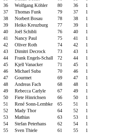
36
Wolfgang Köhler
80
36
1
37
Thomas Funk
79
37
1
38
Norbert Bosau
78
38
1
39
Heiko Kreuzburg
77
39
1
40
Joël Schibli
76
40
1
41
Nancy Paul
75
41
1
42
Oliver Roth
74
42
1
43
Dimitri Decrock
73
43
1
44
Frank Engels-Schall
72
44
1
45
Kjell Vanacker
71
45
1
46
Michael Suba
70
46
1
47
Gourmet
69
47
1
48
Andreas Fach
68
48
1
49
Rebecca Carlyle
67
49
1
50
Fiete Hinrichsen
66
50
1
51
René Sonn-Lembke
65
51
1
52
Mady Thor
64
52
1
53
Mathias
63
53
1
54
Stefan Peterhans
62
54
1
55
Sven Thiele
61
55
1