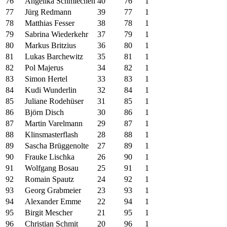
76
Angelika Schmiechen
40
76
1
77
Jürg Redmann
39
77
1
78
Matthias Fesser
38
78
1
79
Sabrina Wiederkehr
37
79
1
80
Markus Britzius
36
80
1
81
Lukas Barchewitz
35
81
1
82
Pol Majerus
34
82
1
83
Simon Hertel
33
83
1
84
Kudi Wunderlin
32
84
1
85
Juliane Rodehüser
31
85
1
86
Björn Disch
30
86
1
87
Martin Varelmann
29
87
1
88
Klinsmasterflash
28
88
1
89
Sascha Brüggenolte
27
89
1
90
Frauke Lischka
26
90
1
91
Wolfgang Bosau
25
91
1
92
Romain Spautz
24
92
1
93
Georg Grabmeier
23
93
1
94
Alexander Emme
22
94
1
95
Birgit Mescher
21
95
1
96
Christian Schmit
20
96
1