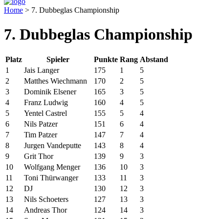
Home
>
7. Dubbeglas Championship
7. Dubbeglas Championship
Platz
Spieler
Punkte
Rang
Abstand
1
Jais Langer
175
1
5
2
Matthes Wiechmann
170
2
5
3
Dominik Elsener
165
3
5
4
Franz Ludwig
160
4
5
5
Yentel Castrel
155
5
4
6
Nils Patzer
151
6
4
7
Tim Patzer
147
7
4
8
Jurgen Vandeputte
143
8
4
9
Grit Thor
139
9
3
10
Wolfgang Menger
136
10
3
11
Toni Thürwanger
133
11
3
12
DJ
130
12
3
13
Nils Schoeters
127
13
3
14
Andreas Thor
124
14
3