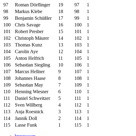
97
Roman Dörflinger
19
97
1
98
Markus Klebe
18
98
1
99
Benjamin Schüßler
17
99
1
100
Chris Savage
16
100
1
101
Robert Presber
15
101
1
102
Christoph Mäurer
14
102
1
103
Thomas Kunz
13
103
1
104
Carolin Aye
12
104
1
105
Anton Helfrich
11
105
1
106
Sebastian Siegling
10
106
1
107
Marcus Hellner
9
107
1
108
Johannes Haase
8
108
1
109
Sebastian May
7
109
1
110
Henning Wiesner
6
110
1
111
Daniel Schweitzer
5
111
1
112
Sven Willberg
4
112
1
113
Anja Roesnick
3
113
1
114
Jannik Doll
2
114
1
115
Lasse Funk
1
115
1