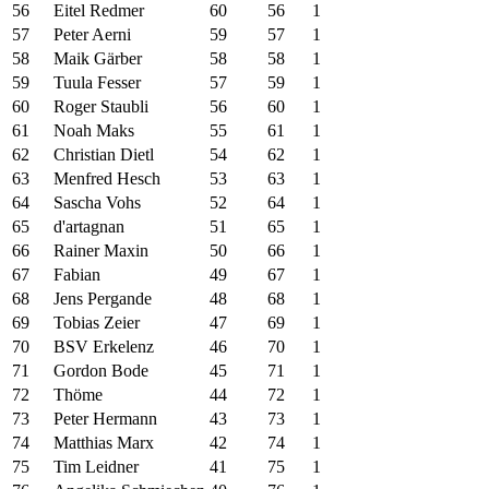
56
Eitel Redmer
60
56
1
57
Peter Aerni
59
57
1
58
Maik Gärber
58
58
1
59
Tuula Fesser
57
59
1
60
Roger Staubli
56
60
1
61
Noah Maks
55
61
1
62
Christian Dietl
54
62
1
63
Menfred Hesch
53
63
1
64
Sascha Vohs
52
64
1
65
d'artagnan
51
65
1
66
Rainer Maxin
50
66
1
67
Fabian
49
67
1
68
Jens Pergande
48
68
1
69
Tobias Zeier
47
69
1
70
BSV Erkelenz
46
70
1
71
Gordon Bode
45
71
1
72
Thöme
44
72
1
73
Peter Hermann
43
73
1
74
Matthias Marx
42
74
1
75
Tim Leidner
41
75
1