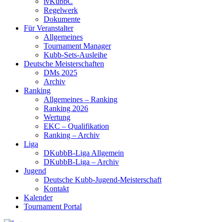
ivKubbC
Regelwerk
Dokumente
Für Veranstalter
Allgemeines
Tournament Manager
Kubb-Sets-Ausleihe
Deutsche Meisterschaften
DMs 2025
Archiv
Ranking
Allgemeines – Ranking
Ranking 2026
Wertung
EKC – Qualifikation
Ranking – Archiv
Liga
DKubbB-Liga Allgemein
DKubbB-Liga – Archiv
Jugend
Deutsche Kubb-Jugend-Meisterschaft
Kontakt
Kalender
Tournament Portal