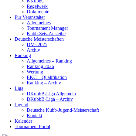
ivKubbC
Regelwerk
Dokumente
Für Veranstalter
Allgemeines
Tournament Manager
Kubb-Sets-Ausleihe
Deutsche Meisterschaften
DMs 2025
Archiv
Ranking
Allgemeines – Ranking
Ranking 2026
Wertung
EKC – Qualifikation
Ranking – Archiv
Liga
DKubbB-Liga Allgemein
DKubbB-Liga – Archiv
Jugend
Deutsche Kubb-Jugend-Meisterschaft
Kontakt
Kalender
Tournament Portal