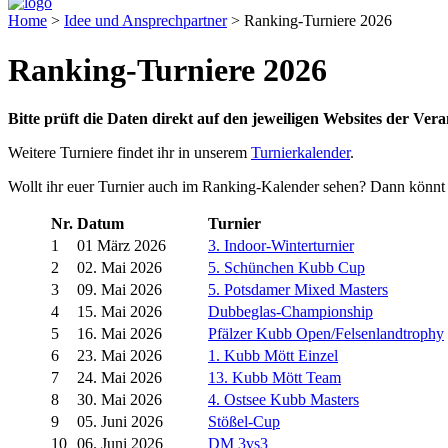
Home
>
Idee und Ansprechpartner
>
Ranking-Turniere 2026
Ranking-Turniere 2026
Bitte prüft die Daten direkt auf den jeweiligen Websites der Veran
Weitere Turniere findet ihr in unserem
Turnierkalender
.
Wollt ihr euer Turnier auch im Ranking-Kalender sehen? Dann könnt 
Nr.
Datum
Turnier
1
01 März 2026
3. Indoor-Winterturnier
2
02. Mai 2026
5. Schünchen Kubb Cup
3
09. Mai 2026
5. Potsdamer Mixed Masters
4
15. Mai 2026
Dubbeglas-Championship
5
16. Mai 2026
Pfälzer Kubb Open/Felsenlandtrophy
6
23. Mai 2026
1. Kubb Mött Einzel
7
24. Mai 2026
13. Kubb Mött Team
8
30. Mai 2026
4. Ostsee Kubb Masters
9
05. Juni 2026
Stößel-Cup
10
06. Juni 2026
DM 3vs3