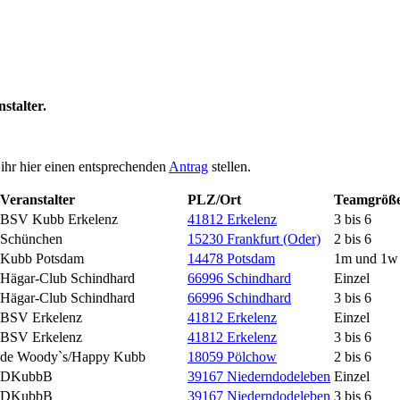
stalter.
ihr hier einen entsprechenden
Antrag
stellen.
Veranstalter
PLZ/Ort
Teamgröß
BSV Kubb Erkelenz
41812 Erkelenz
3 bis 6
Schünchen
15230 Frankfurt (Oder)
2 bis 6
Kubb Potsdam
14478 Potsdam
1m und 1w
Hägar-Club Schindhard
66996 Schindhard
Einzel
Hägar-Club Schindhard
66996 Schindhard
3 bis 6
BSV Erkelenz
41812 Erkelenz
Einzel
BSV Erkelenz
41812 Erkelenz
3 bis 6
de Woody`s/Happy Kubb
18059 Pölchow
2 bis 6
DKubbB
39167 Niederndodeleben
Einzel
DKubbB
39167 Niederndodeleben
3 bis 6