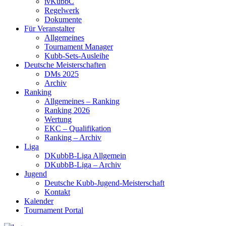
ivKubbC
Regelwerk
Dokumente
Für Veranstalter
Allgemeines
Tournament Manager
Kubb-Sets-Ausleihe
Deutsche Meisterschaften
DMs 2025
Archiv
Ranking
Allgemeines – Ranking
Ranking 2026
Wertung
EKC – Qualifikation
Ranking – Archiv
Liga
DKubbB-Liga Allgemein
DKubbB-Liga – Archiv
Jugend
Deutsche Kubb-Jugend-Meisterschaft
Kontakt
Kalender
Tournament Portal