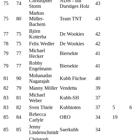
Christopher
NDH - nur
75
74
43
Storm
Durstiges Holz
Markus
75
80
Müller-
Team TNT
43
Bachem
Björn
77
75
De Wookies
42
Kotterba
78
75
Felix Wedler
De Wookies
42
Michael
79
77
Biersekte
41
Hecker
Robby
79
77
Biersekte
41
Engelmann
Mohanadas
81
90
Kubb Füchse
40
Nagarajah
82
79
Manny Möller
Vendetta
39
Michael
83
81
Kubb-SH
37
Weber
83
82
Sven Thiele
Kubbioten
37
5
6
Rebecca
85
84
ORO
34
19
Carlyle
Jenny
85
85
Saerkubb
34
Lindenschmidt
Christoph