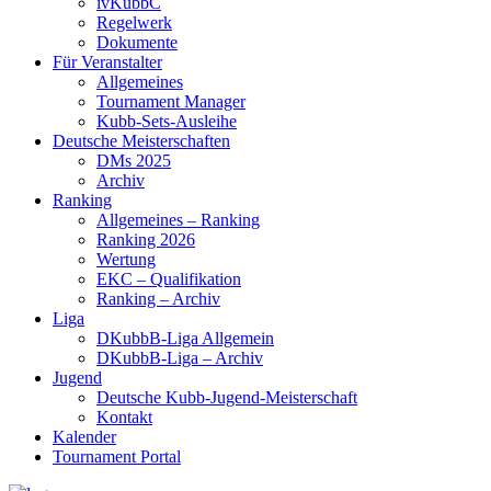
ivKubbC
Regelwerk
Dokumente
Für Veranstalter
Allgemeines
Tournament Manager
Kubb-Sets-Ausleihe
Deutsche Meisterschaften
DMs 2025
Archiv
Ranking
Allgemeines – Ranking
Ranking 2026
Wertung
EKC – Qualifikation
Ranking – Archiv
Liga
DKubbB-Liga Allgemein
DKubbB-Liga – Archiv
Jugend
Deutsche Kubb-Jugend-Meisterschaft
Kontakt
Kalender
Tournament Portal