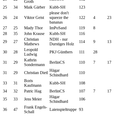
Groth
25
34
Maik Gärber
Kubb-SH
123
please don't
26
24
Viktor Geist
squeeze the
122
4
23
bananas
27
25
Mady Thor
ImPoSand
119
8
28
35
John Krause
Kubb-SH
116
Christian
NDH - nur
29
27
114
9
13
Mathews
Durstiges Holz
Leopold
30
28
PKJ Günthers
111
28
Ludwig
Kathrin
31
29
BerlinCS
110
7
17
Sondermann
Hägar
31
29
Christian Dietl
110
Schindhard
Boris
33
31
Kubb-SH
108
Kaufmann
34
32
Patric Hag
BerlinCS
107
7
17
Hägar
35
33
Jens Meier
106
Schindhard
Frank Engels-
36
47
Laienspieltruppe
93
Schall