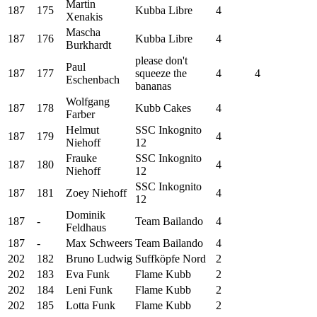
Martin
187
175
Kubba Libre
4
Xenakis
Mascha
187
176
Kubba Libre
4
Burkhardt
please don't
Paul
187
177
squeeze the
4
4
Eschenbach
bananas
Wolfgang
187
178
Kubb Cakes
4
Farber
Helmut
SSC Inkognito
187
179
4
Niehoff
12
Frauke
SSC Inkognito
187
180
4
Niehoff
12
SSC Inkognito
187
181
Zoey Niehoff
4
12
Dominik
187
-
Team Bailando
4
Feldhaus
187
-
Max Schweers
Team Bailando
4
202
182
Bruno Ludwig
Suffköpfe Nord
2
202
183
Eva Funk
Flame Kubb
2
202
184
Leni Funk
Flame Kubb
2
202
185
Lotta Funk
Flame Kubb
2