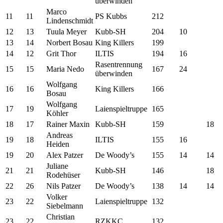
überwinden
Marco
11
11
PS Kubbs
212
Lindenschmidt
12
13
Tuula Meyer
Kubb-SH
204
10
13
14
Norbert Bosau
King Killers
199
14
12
Grit Thor
ILTIS
194
16
Rasentrennung
15
15
Maria Nedo
167
24
überwinden
Wolfgang
16
16
King Killers
166
Bosau
Wolfgang
17
19
Laienspieltruppe
165
Köhler
18
17
Rainer Maxin
Kubb-SH
159
18
Andreas
19
18
ILTIS
155
16
Heiden
19
20
Alex Patzer
De Woody’s
155
14
14
Juliane
21
21
Kubb-SH
146
18
Rodehüser
22
26
Nils Patzer
De Woody’s
138
14
14
Volker
23
22
Laienspieltruppe
132
Siebelmann
Christian
23
22
RZKKC
132