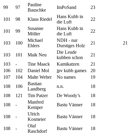
Pauline
99
97
ImPoSand
23
Bauschke
Hans Kubb in
101
98
Klaus Riedel
22
die Luft
Susanne
Hans Kubb in
101
99
22
Möller
die Luft
Michael
NDH - nur
103
100
21
21
Ehlers
Durstiges Holz
Die Leude
103
101
Maik Neu
21
kubben schon
103
-
Tine Maack
Kamikatzen
21
106
102
Daniel Mol
jpv kubb games
20
107
104
Malte Weber
No names
19
Bastian
108
106
n.n.
18
Landberg
108
121
Tim Patzer
De Woody’s
18
Manfred
108
-
Bastu Vänner
18
Kemper
Ulrich
108
-
Bastu Vänner
18
Kosmeier
Olaf
108
-
Bastu Vänner
18
Raschdorf