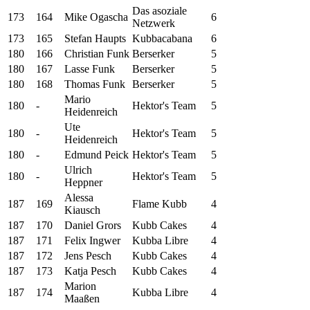
Das asoziale
173
164
Mike Ogascha
6
Netzwerk
173
165
Stefan Haupts
Kubbacabana
6
180
166
Christian Funk
Berserker
5
180
167
Lasse Funk
Berserker
5
180
168
Thomas Funk
Berserker
5
Mario
180
-
Hektor's Team
5
Heidenreich
Ute
180
-
Hektor's Team
5
Heidenreich
180
-
Edmund Peick
Hektor's Team
5
Ulrich
180
-
Hektor's Team
5
Heppner
Alessa
187
169
Flame Kubb
4
Kiausch
187
170
Daniel Grors
Kubb Cakes
4
187
171
Felix Ingwer
Kubba Libre
4
187
172
Jens Pesch
Kubb Cakes
4
187
173
Katja Pesch
Kubb Cakes
4
Marion
187
174
Kubba Libre
4
Maaßen