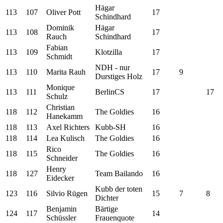
Hägar
113
107
Oliver Pott
17
Schindhard
Dominik
Hägar
113
108
17
Rauch
Schindhard
Fabian
113
109
Klotzilla
17
Schmidt
NDH - nur
113
110
Marita Rauh
17
9
Durstiges Holz
Monique
113
111
BerlinCS
17
17
Schulz
Christian
118
112
The Goldies
16
Hanekamm
118
113
Axel Richters
Kubb-SH
16
118
114
Lea Kulisch
The Goldies
16
Rico
118
115
The Goldies
16
Schneider
Henry
118
127
Team Bailando
16
Eidecker
Kubb der toten
123
116
Silvio Rügen
15
7
8
Dichter
Benjamin
Bärtige
124
117
14
Schüssler
Frauenquote