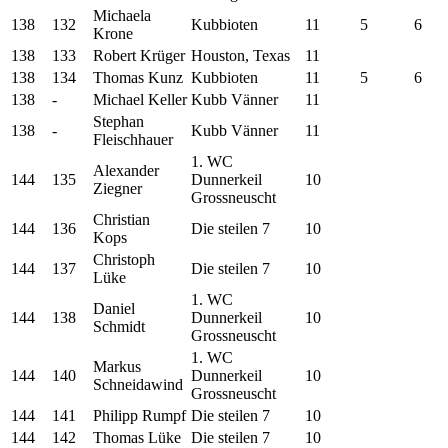
Michaela
138
132
Kubbioten
11
5
6
Krone
138
133
Robert Krüger
Houston, Texas
11
138
134
Thomas Kunz
Kubbioten
11
5
6
138
-
Michael Keller
Kubb Vänner
11
Stephan
138
-
Kubb Vänner
11
Fleischhauer
1. WC
Alexander
144
135
Dunnerkeil
10
Ziegner
Grossneuscht
Christian
144
136
Die steilen 7
10
Kops
Christoph
144
137
Die steilen 7
10
Lüke
1. WC
Daniel
144
138
Dunnerkeil
10
Schmidt
Grossneuscht
1. WC
Markus
144
140
Dunnerkeil
10
Schneidawind
Grossneuscht
144
141
Philipp Rumpf
Die steilen 7
10
144
142
Thomas Lüke
Die steilen 7
10