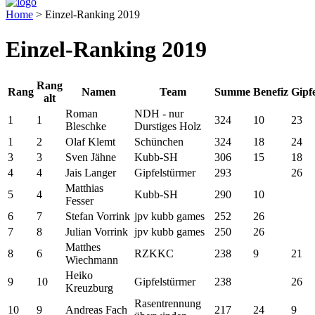
Home
>
Einzel-Ranking 2019
Einzel-Ranking 2019
Rang
Rang
Namen
Team
Summe
Benefiz
Gipf
alt
Roman
NDH - nur
1
1
324
10
23
Bleschke
Durstiges Holz
1
2
Olaf Klemt
Schünchen
324
18
24
3
3
Sven Jähne
Kubb-SH
306
15
18
4
4
Jais Langer
Gipfelstürmer
293
26
Matthias
5
4
Kubb-SH
290
10
Fesser
6
7
Stefan Vorrink
jpv kubb games
252
26
7
8
Julian Vorrink
jpv kubb games
250
26
Matthes
8
6
RZKKC
238
9
21
Wiechmann
Heiko
9
10
Gipfelstürmer
238
26
Kreuzburg
Rasentrennung
10
9
Andreas Fach
217
24
9