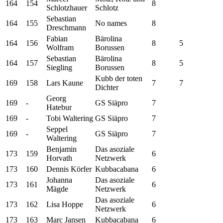
164
154
8
Schlotzhauer
Schlotz
Sebastian
164
155
No names
8
Dreschmann
Fabian
Bärolina
164
156
8
5
Wolfram
Borussen
Sebastian
Bärolina
164
157
8
5
Siegling
Borussen
Kubb der toten
169
158
Lars Kaune
7
7
Dichter
Georg
169
-
GS Siäpro
7
Hatebur
169
-
Tobi Waltering
GS Siäpro
7
Seppel
169
-
GS Siäpro
7
Waltering
Benjamin
Das asoziale
173
159
6
Horvath
Netzwerk
173
160
Dennis Körfer
Kubbacabana
6
Johanna
Das asoziale
173
161
6
Mägde
Netzwerk
Das asoziale
173
162
Lisa Hoppe
6
Netzwerk
173
163
Marc Jansen
Kubbacabana
6