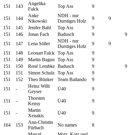
Angelika
151
143
Top Ass
9
Falck
Anke
NDH - nur
151
144
9
9
Nikowski
Durstiges Holz
151
145
Jenifer Bahl
Top Ass
9
151
146
Jonas Fach
Badusch
9
9
NDH - nur
151
147
Lena Söller
9
9
Durstiges Holz
151
148
Leonart Falck
Top Ass
9
151
149
Martin Bagun
Top Ass
9
151
150
René Lembke
Badusch
9
9
151
151
Simon Schulz
Top Ass
9
151
152
Theo Bünker
Team Bailando
9
Heinz Willi
151
-
Ü40
9
Geyser
Thorsten
151
-
Ü40
9
Kensy
Martin
151
-
Ü40
9
Xenakis
Ann-Christin
164
153
No names
8
Fürbach
Marcel
Motz, Kotz und