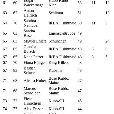
Edgar
Kubb Kubb
61
60
53
11
12
Wackernagel
Klan
Anton
63
62
Schlimm
51
13
Helfrich
Sabrina
64
70
IKEA Fiskhuvud
50
11
5
Nelhübel
Sascha
65
63
Laienspieltruppe
49
Baseler
65
63
Miguel Ehlert
Schünchen
49
24
Claudia
67
65
IKEA Fiskhuvud
48
3
5
Borsch
67
65
Katja Patzer
IKEA Fiskhuvud
48
3
5
67
70
Fiona Büttgen
King Killers
48
Bastian
67
83
Kubama
48
Schweda
Böse Kubbz
71
68
Alvaro Huber
47
Mainz
Marcus
Böse Kubbz
71
68
47
Schneider
Mainz
Fiete
73
72
Kubb-SH
45
Hinrichsen
74
73
Alex Fesser
Kubb-SH
44