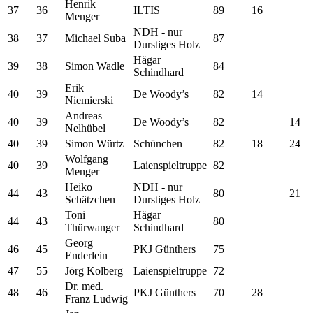
Henrik
37
36
ILTIS
89
16
Menger
NDH - nur
38
37
Michael Suba
87
Durstiges Holz
Hägar
39
38
Simon Wadle
84
Schindhard
Erik
40
39
De Woody’s
82
14
Niemierski
Andreas
40
39
De Woody’s
82
14
Nelhübel
40
39
Simon Würtz
Schünchen
82
18
24
Wolfgang
40
39
Laienspieltruppe
82
Menger
Heiko
NDH - nur
44
43
80
21
Schätzchen
Durstiges Holz
Toni
Hägar
44
43
80
Thürwanger
Schindhard
Georg
46
45
PKJ Günthers
75
Enderlein
47
55
Jörg Kolberg
Laienspieltruppe
72
Dr. med.
48
46
PKJ Günthers
70
28
Franz Ludwig