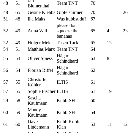
Jan
48
51
Team TNT
70
Blumenthal
48
65
Gesine Klebba
Gipfelstürmer
70
26
51
48
Ilja Maks
Was kubbst du?
67
please don't
52
49
Anna Will
squeeze the
65
4
23
bananas
52
49
Holger Meier
Tusen Tack
65
15
54
51
Matthias Marx
Team TNT
64
Hägar
55
53
Oliver Spiess
63
8
Schindhard
Hägar
56
54
Florian Riffel
62
Schindhard
Christoffer
57
55
ILTIS
61
Köhler
57
55
Sophie Fischer
ILTIS
61
19
Sascha
59
58
Kubb-SH
60
Kaufmann
Mandy
60
59
Kubb-SH
54
Kaufmann
Dave
Kubb Kubb
61
60
53
11
12
Lindemann
Klan