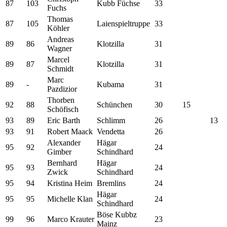
87
103
Kubb Füchse
33
Fuchs
Thomas
87
105
Laienspieltruppe
33
Köhler
Andreas
89
86
Klotzilla
31
Wagner
Marcel
89
87
Klotzilla
31
Schmidt
Marc
89
-
Kubama
31
Pazdizior
Thorben
92
88
Schünchen
30
15
Schöfisch
93
89
Eric Barth
Schlimm
26
13
93
91
Robert Maack
Vendetta
26
Alexander
Hägar
95
92
24
Gimber
Schindhard
Bernhard
Hägar
95
93
24
Zwick
Schindhard
95
94
Kristina Heim
Bremlins
24
Hägar
95
95
Michelle Klan
24
Schindhard
Böse Kubbz
99
96
Marco Krauter
23
Mainz