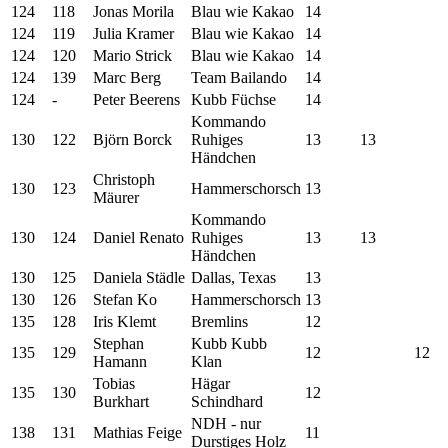
124
118
Jonas Morila
Blau wie Kakao
14
124
119
Julia Kramer
Blau wie Kakao
14
124
120
Mario Strick
Blau wie Kakao
14
124
139
Marc Berg
Team Bailando
14
124
-
Peter Beerens
Kubb Füchse
14
Kommando
130
122
Björn Borck
Ruhiges
13
13
Händchen
Christoph
130
123
Hammerschorsch
13
Mäurer
Kommando
130
124
Daniel Renato
Ruhiges
13
13
Händchen
130
125
Daniela Städle
Dallas, Texas
13
130
126
Stefan Ko
Hammerschorsch
13
135
128
Iris Klemt
Bremlins
12
Stephan
Kubb Kubb
135
129
12
12
Hamann
Klan
Tobias
Hägar
135
130
12
Burkhart
Schindhard
NDH - nur
138
131
Mathias Feige
11
Durstiges Holz