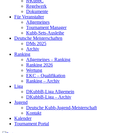
ivKubbC
Regelwerk
Dokumente
Für Veranstalter
Allgemeines
Tournament Manager
Kubb-Sets-Ausleihe
Deutsche Meisterschaften
DMs 2025
Archiv
Ranking
Allgemeines – Ranking
Ranking 2026
Wertung
EKC – Qualifikation
Ranking – Archiv
Liga
DKubbB-Liga Allgemein
DKubbB-Liga – Archiv
Jugend
Deutsche Kubb-Jugend-Meisterschaft
Kontakt
Kalender
Tournament Portal