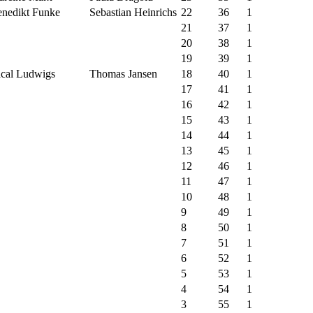
nedikt Funke
Sebastian Heinrichs
22
36
1
21
37
1
20
38
1
19
39
1
cal Ludwigs
Thomas Jansen
18
40
1
17
41
1
16
42
1
15
43
1
14
44
1
13
45
1
12
46
1
11
47
1
10
48
1
9
49
1
8
50
1
7
51
1
6
52
1
5
53
1
4
54
1
3
55
1