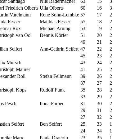
car Santiago
Nils Radermacher
63
15
3
rl Friedrich Olberts
Ulla Olberts
60
16
3
rtin Varelmann
René Sonn-Lembke
57
17
2
ula Fesser
Matthias Fesser
55
18
2
etmar Rox
Michael Arning
53
19
2
ristoph van Ool
Dennis Körfer
51
20
2
49
21
2
llian Seifert
Ann-Cathrin Seifert
47
22
2
45
23
2
lix Mursch
43
24
2
ristoph Mäurer
41
25
2
exander Roll
Stefan Fellmann
39
26
2
37
27
2
ristoph Kops
Rudolf Funk
35
28
2
33
29
2
ns Pesch
Ilona Farber
31
30
2
29
31
2
27
32
2
stian Seifert
Ben Seifert
25
33
1
24
34
1
reike Marx
Paula Dragoiu
23
35
1