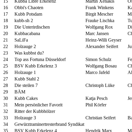
15
Kubba Libre Erkelenz
Martin Xenakis
Os
16
Obbi's Chaoten
Frank Winkens
Ka
17
Kubb Potsdam
Birgit Mescher
Ma
18
kubb-sh 2
Frauke Lischka
Tu
19
Die Unterirdischen
Wolfgang Rox
Di
20
Kubbacabana
Marc Jansen
Ch
21
SaLiFa
Heinz-Willi Geyser
22
Holzauge 2
Alexander Seifert
Ju
23
Was kubbst du?
24
Top ass Fortuna Düsseldorf
Simon Schulz
Fe
25
BSV Kubb Erkelenz 3
Wolfgang Bosau
Ch
26
Holzauge 1
Marco Jafeld
Al
27
Kubb Stahl 2
28
Die steilen 7
Christoph Lüke
Ch
29
BÄM
30
Kubb Cakes
Katja Pesch
Je
31
Mein persönlicher Favorit
Phil Körfer
32
Ritter der Kubbhölzer
33
Holzauge 3
Christian Seifert
Ba
34
Gewürztraminertresterbrand Syndikat
35
BSV Kubb Erkelenz 4
Hendrik Marx
Ma