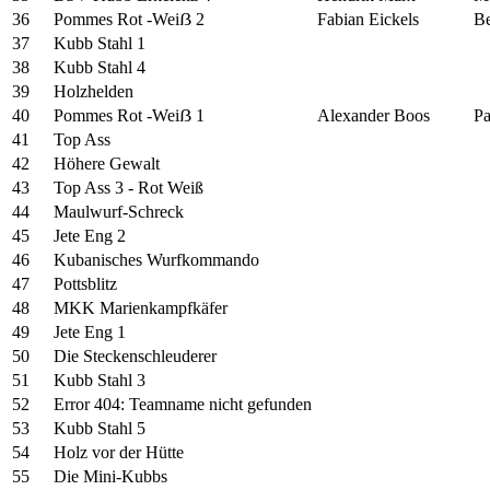
36
Pommes Rot -Weiẞ 2
Fabian Eickels
Be
37
Kubb Stahl 1
38
Kubb Stahl 4
39
Holzhelden
40
Pommes Rot -Weiẞ 1
Alexander Boos
Pa
41
Top Ass
42
Höhere Gewalt
43
Top Ass 3 - Rot Weiß
44
Maulwurf-Schreck
45
Jete Eng 2
46
Kubanisches Wurfkommando
47
Pottsblitz
48
MKK Marienkampfkäfer
49
Jete Eng 1
50
Die Steckenschleuderer
51
Kubb Stahl 3
52
Error 404: Teamname nicht gefunden
53
Kubb Stahl 5
54
Holz vor der Hütte
55
Die Mini-Kubbs