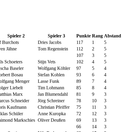
Spieler 2
Spieler 3
Punkte
Rang
Abstand
f Burchots
Dries Jacobs
117
1
5
en Jähne
Tom Regenstein
112
2
5
107
3
5
ls Schoeters
Stijn Vets
102
4
5
scha Baseler
Wolfgang Köhler
97
5
4
rbert Bosau
Stefan Kohlen
93
6
4
olfgang Menger
Lasse Funk
89
7
4
lger Liebelt
Tim Lohmann
85
8
4
tthias Marx
Jan Blumendahl
81
9
3
rcus Schneider
Jörg Schreiner
78
10
3
ris Kaufmann
Christian Pfeiffer
75
11
3
klas Schüler
Anne Kuropka
72
12
3
imond Markschies
Oliver Deußen
69
13
3
66
14
3