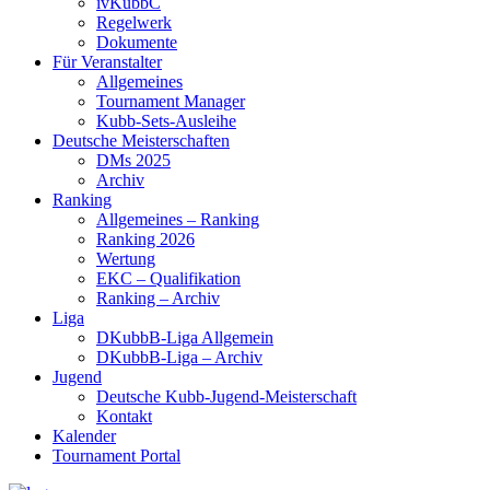
ivKubbC
Regelwerk
Dokumente
Für Veranstalter
Allgemeines
Tournament Manager
Kubb-Sets-Ausleihe
Deutsche Meisterschaften
DMs 2025
Archiv
Ranking
Allgemeines – Ranking
Ranking 2026
Wertung
EKC – Qualifikation
Ranking – Archiv
Liga
DKubbB-Liga Allgemein
DKubbB-Liga – Archiv
Jugend
Deutsche Kubb-Jugend-Meisterschaft
Kontakt
Kalender
Tournament Portal