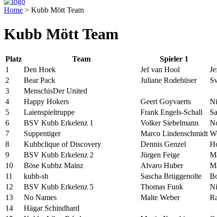
Home
>
Kubb Mött Team
Kubb Mött Team
Platz
Team
Spieler 1
1
Den Hoek
Jef van Hool
Je
2
Bear Pack
Juliane Rodehüser
Sv
3
MenschisDer United
4
Happy Hokers
Geert Goyvaerts
Ni
5
Laienspieltruppe
Frank Engels-Schall
Sa
6
BSV Kubb Erkelenz 1
Volker Siebelmann
No
7
Suppentiger
Marco Lindenschmidt
W
8
Kubbclique of Discovery
Dennis Genzel
Ho
9
BSV Kubb Erkelenz 2
Jürgen Feige
Ma
10
Böse Kubbz Mainz
Alvaro Huber
Ma
11
kubb-sh
Sascha Brüggenolte
Bo
12
BSV Kubb Erkelenz 5
Thomas Funk
Ni
13
No Names
Malte Weber
Ra
14
Hägar Schindhard