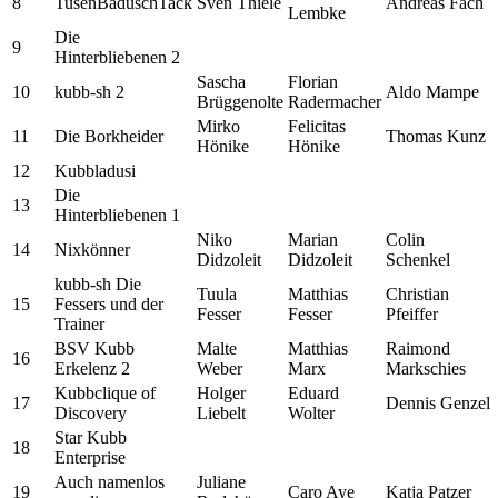
8
TusenBaduschTack
Sven Thiele
Andreas Fach
Lembke
Die
9
Hinterbliebenen 2
Sascha
Florian
10
kubb-sh 2
Aldo Mampe
Brüggenolte
Radermacher
Mirko
Felicitas
11
Die Borkheider
Thomas Kunz
Hönike
Hönike
12
Kubbladusi
Die
13
Hinterbliebenen 1
Niko
Marian
Colin
14
Nixkönner
Didzoleit
Didzoleit
Schenkel
kubb-sh Die
Tuula
Matthias
Christian
15
Fessers und der
Fesser
Fesser
Pfeiffer
Trainer
BSV Kubb
Malte
Matthias
Raimond
16
Erkelenz 2
Weber
Marx
Markschies
Kubbclique of
Holger
Eduard
17
Dennis Genzel
Discovery
Liebelt
Wolter
Star Kubb
18
Enterprise
Auch namenlos
Juliane
19
Caro Aye
Katja Patzer