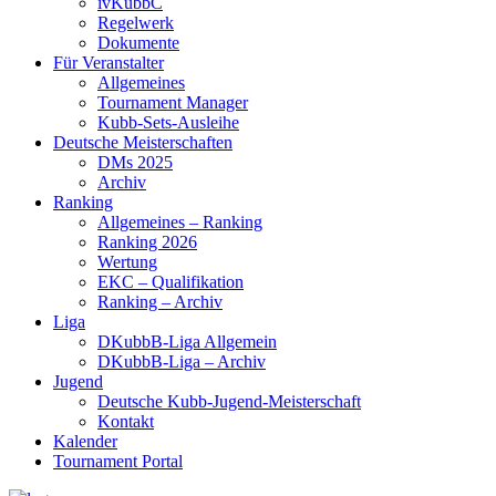
ivKubbC
Regelwerk
Dokumente
Für Veranstalter
Allgemeines
Tournament Manager
Kubb-Sets-Ausleihe
Deutsche Meisterschaften
DMs 2025
Archiv
Ranking
Allgemeines – Ranking
Ranking 2026
Wertung
EKC – Qualifikation
Ranking – Archiv
Liga
DKubbB-Liga Allgemein
DKubbB-Liga – Archiv
Jugend
Deutsche Kubb-Jugend-Meisterschaft
Kontakt
Kalender
Tournament Portal