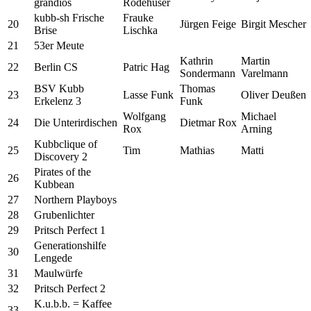
grandios
Rodehüser
kubb-sh Frische
Frauke
20
Jürgen Feige
Birgit Mescher
Brise
Lischka
21
53er Meute
Kathrin
Martin
22
Berlin CS
Patric Hag
Sondermann
Varelmann
BSV Kubb
Thomas
23
Lasse Funk
Oliver Deußen
Erkelenz 3
Funk
Wolfgang
Michael
24
Die Unterirdischen
Dietmar Rox
Rox
Arning
Kubbclique of
25
Tim
Mathias
Matti
Discovery 2
Pirates of the
26
Kubbean
27
Northern Playboys
28
Grubenlichter
29
Pritsch Perfect 1
Generationshilfe
30
Lengede
31
Maulwürfe
32
Pritsch Perfect 2
K.u.b.b. = Kaffee
33