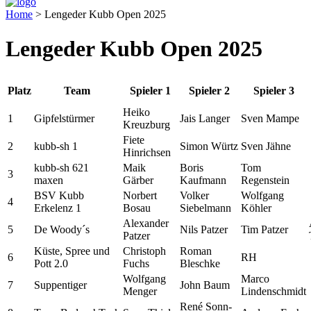
Home
>
Lengeder Kubb Open 2025
Lengeder Kubb Open 2025
Platz
Team
Spieler 1
Spieler 2
Spieler 3
Heiko
1
Gipfelstürmer
Jais Langer
Sven Mampe
Kreuzburg
Fiete
2
kubb-sh 1
Simon Würtz
Sven Jähne
Hinrichsen
kubb-sh 621
Maik
Boris
Tom
3
maxen
Gärber
Kaufmann
Regenstein
BSV Kubb
Norbert
Volker
Wolfgang
4
Erkelenz 1
Bosau
Siebelmann
Köhler
Alexander
5
De Woody´s
Nils Patzer
Tim Patzer
Patzer
Küste, Spree und
Christoph
Roman
6
RH
Pott 2.0
Fuchs
Bleschke
Wolfgang
Marco
7
Suppentiger
John Baum
Menger
Lindenschmidt
René Sonn-