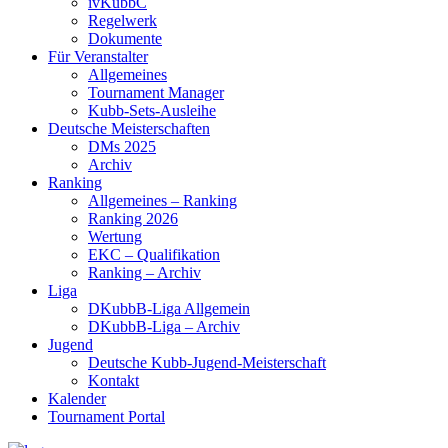
ivKubbC
Regelwerk
Dokumente
Für Veranstalter
Allgemeines
Tournament Manager
Kubb-Sets-Ausleihe
Deutsche Meisterschaften
DMs 2025
Archiv
Ranking
Allgemeines – Ranking
Ranking 2026
Wertung
EKC – Qualifikation
Ranking – Archiv
Liga
DKubbB-Liga Allgemein
DKubbB-Liga – Archiv
Jugend
Deutsche Kubb-Jugend-Meisterschaft
Kontakt
Kalender
Tournament Portal