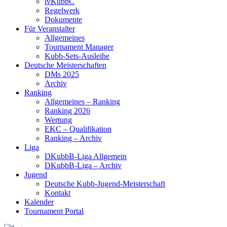
ivKubbC
Regelwerk
Dokumente
Für Veranstalter
Allgemeines
Tournament Manager
Kubb-Sets-Ausleihe
Deutsche Meisterschaften
DMs 2025
Archiv
Ranking
Allgemeines – Ranking
Ranking 2026
Wertung
EKC – Qualifikation
Ranking – Archiv
Liga
DKubbB-Liga Allgemein
DKubbB-Liga – Archiv
Jugend
Deutsche Kubb-Jugend-Meisterschaft
Kontakt
Kalender
Tournament Portal