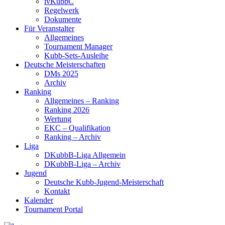
ivKubbC
Regelwerk
Dokumente
Für Veranstalter
Allgemeines
Tournament Manager
Kubb-Sets-Ausleihe
Deutsche Meisterschaften
DMs 2025
Archiv
Ranking
Allgemeines – Ranking
Ranking 2026
Wertung
EKC – Qualifikation
Ranking – Archiv
Liga
DKubbB-Liga Allgemein
DKubbB-Liga – Archiv
Jugend
Deutsche Kubb-Jugend-Meisterschaft
Kontakt
Kalender
Tournament Portal