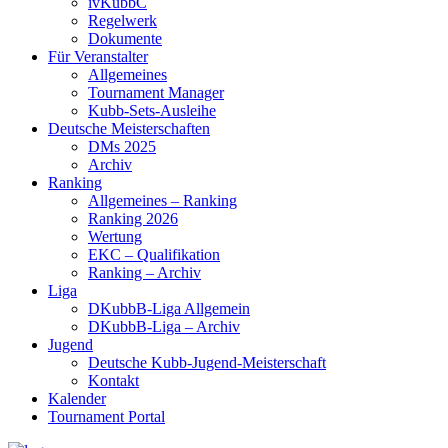
ivKubbC
Regelwerk
Dokumente
Für Veranstalter
Allgemeines
Tournament Manager
Kubb-Sets-Ausleihe
Deutsche Meisterschaften
DMs 2025
Archiv
Ranking
Allgemeines – Ranking
Ranking 2026
Wertung
EKC – Qualifikation
Ranking – Archiv
Liga
DKubbB-Liga Allgemein
DKubbB-Liga – Archiv
Jugend
Deutsche Kubb-Jugend-Meisterschaft
Kontakt
Kalender
Tournament Portal